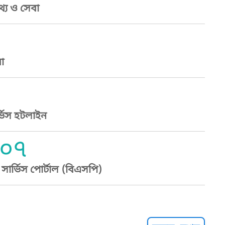
্য ও সেবা
া
্ভিস হটলাইন
০৭
ার্ভিস পোর্টাল (বিএসপি)
্ট হেল্পলাইন