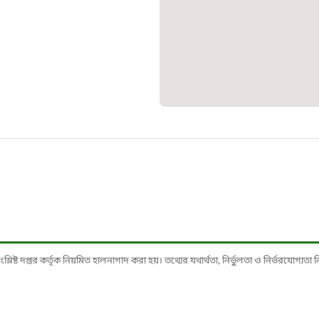
১০৯
শিশু সহায
১৬১
বাংলাদেশ ক
০১৯
মাদকদ্রব্য 
১৬১
ষ্ট দপ্তর কর্তৃক নিয়মিত হালনাগাদ করা হয়। তথ্যের যথার্থতা, নির্ভুলতা ও নির্ভরযোগ্যতা নিশ্
জরুরী অভ্