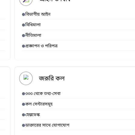
বিভাগীয় আইন
বিধিমালা
নীতিমালা
প্রজ্ঞাপন ও পরিপত্র
জরূরি কল
৩৩৩ থেকে তথ্য-সেবা
কল সেন্টারসমূহ
হেল্পডেস্ক
ডাক্তারের সাথে যোগাযোগ