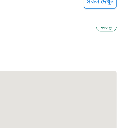
সকল দেখুন
সব দেখুন
ু নির্যাতন প্রতিরোধ
আগাম বার্তা
২২
 সেবা