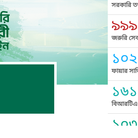
সরকারি তথ
৯৯৯
জরুরি সেব
১০২
ফায়ার সার
১৬১
বিআরটিএ স
১০৩
সুপ্রীম কোর