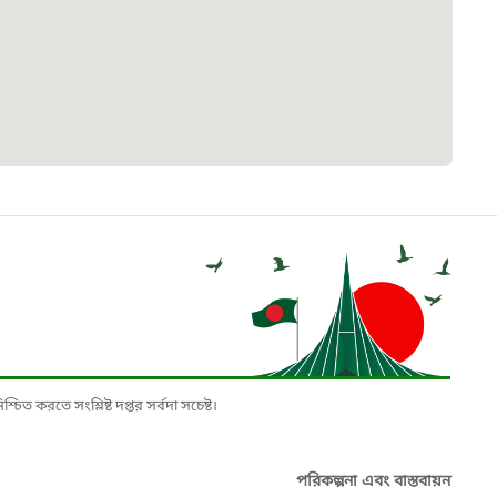
৮
়তা লাইন
০৯
র্মচারী কল্যাণ বোর্ড হটলাইন
০৮৮৮৮৮৮৮
নিয়ন্ত্রণ হটলাইন
১৩
চিত করতে সংশ্লিষ্ট দপ্তর সর্বদা সচেষ্ট।
যন্তরীণ নৌ-পরিবহন হটলাইন
পরিকল্পনা এবং বাস্তবায়ন